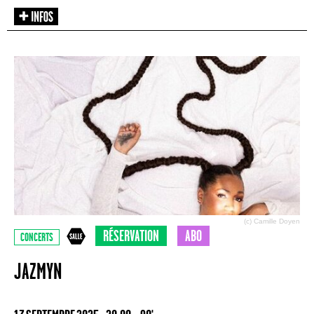
(c) Camille Doyen
RÉSERVATION
ABO
CONCERTS
JAZMYN