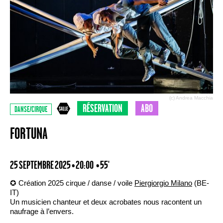
(c) Andrea Macchia
RÉSERVATION
ABO
DANSE/CIRQUE
FORTUNA
25 SEPTEMBRE 2025 • 20:00
• 55'
✪ Création 2025 cirque / danse / voile
Piergiorgio Milano
(BE-
IT)
Un musicien chanteur et deux acrobates nous racontent un
naufrage à l’envers.