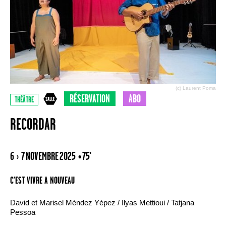
(c) Laurent Poma
RÉSERVATION
ABO
THÉÂTRE
RECORDAR
6 › 7 NOVEMBRE 2025
• 75'
C’EST VIVRE A NOUVEAU
David et Marisel Méndez Yépez / Ilyas Mettioui / Tatjana
Pessoa