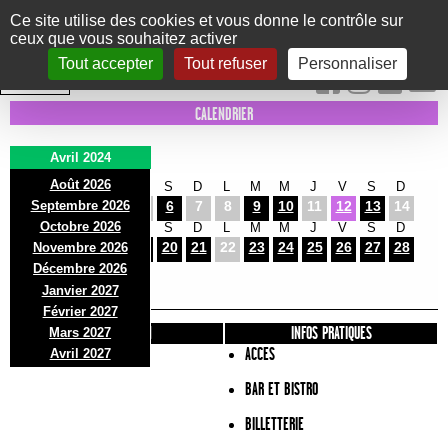
Panneau de gestion des cookies
Ce site utilise des cookies et vous donne le contrôle sur
ceux que vous souhaitez activer
Le Marni
CONCERTS
DANSE/CIRQUE
THÉÂTRE
KIDS
EXPOS
EVENTS
Tout accepter
Tout refuser
Personnaliser
INTRA MUROS
CALENDRIER
Avril 2024
Août 2026
L
M
M
J
V
S
D
L
M
M
J
V
S
D
Septembre 2026
1
2
3
4
5
6
7
8
9
10
11
12
13
14
Octobre 2026
L
M
M
J
V
S
D
L
M
M
J
V
S
D
15
16
17
18
19
20
21
22
23
24
25
26
27
28
Novembre 2026
L
M
Décembre 2026
29
30
Janvier 2027
Février 2027
PRÉSENTATION
INFOS PRATIQUES
Mars 2027
ACCES
Avril 2027
BAR ET BISTRO
BILLETTERIE