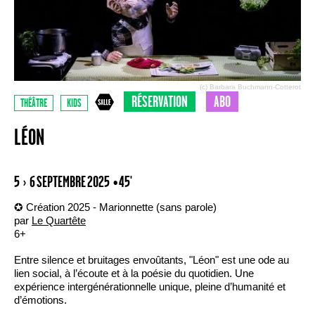
(c) Barbara Buchmann-Cotterot
RÉSERVATION
ABO
THÉÂTRE
KIDS
LÉON
5 › 6 SEPTEMBRE 2025
• 45'
✪ Création 2025 - Marionnette (sans parole)
par
Le Quartête
6+
Entre silence et bruitages envoûtants, "Léon" est une ode au
lien social, à l’écoute et à la poésie du quotidien. Une
expérience intergénérationnelle unique, pleine d’humanité et
d’émotions.