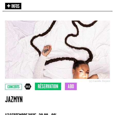
(c) Camille Doyen
RÉSERVATION
ABO
CONCERTS
JAZMYN