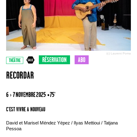
(c) Laurent Poma
RÉSERVATION
ABO
THÉÂTRE
RECORDAR
6 › 7 NOVEMBRE 2025
• 75'
C’EST VIVRE A NOUVEAU
David et Marisel Méndez Yépez / Ilyas Mettioui / Tatjana
Pessoa