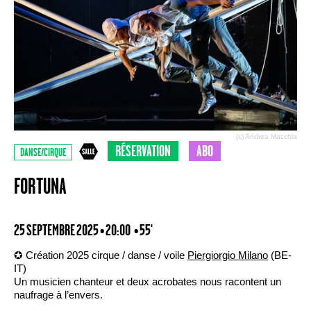
(c) Andrea Macchia
RÉSERVATION
ABO
DANSE/CIRQUE
FORTUNA
25 SEPTEMBRE 2025 • 20:00
• 55'
✪ Création 2025 cirque / danse / voile
Piergiorgio Milano
(BE-
IT)
Un musicien chanteur et deux acrobates nous racontent un
naufrage à l’envers.