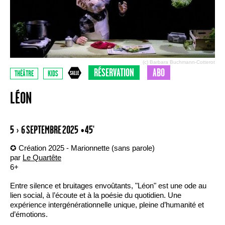
(c) Barbara Buchmann-Cotterot
RÉSERVATION
ABO
THÉÂTRE
KIDS
LÉON
5 › 6 SEPTEMBRE 2025
• 45'
✪ Création 2025 - Marionnette (sans parole)
par
Le Quartête
6+
Entre silence et bruitages envoûtants, "Léon" est une ode au
lien social, à l’écoute et à la poésie du quotidien. Une
expérience intergénérationnelle unique, pleine d’humanité et
d’émotions.