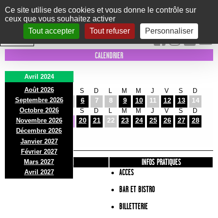
Panneau de gestion des cookies
Ce site utilise des cookies et vous donne le contrôle sur
ceux que vous souhaitez activer
Le Marni
CONCERTS
DANSE/CIRQUE
THÉÂTRE
KIDS
EXPOS
EVENTS
Tout accepter
Tout refuser
Personnaliser
INTRA MUROS
CALENDRIER
Avril 2024
Août 2026
L
M
M
J
V
S
D
L
M
M
J
V
S
D
Septembre 2026
1
2
3
4
5
6
7
8
9
10
11
12
13
14
Octobre 2026
L
M
M
J
V
S
D
L
M
M
J
V
S
D
15
16
17
18
19
20
21
22
23
24
25
26
27
28
Novembre 2026
L
M
Décembre 2026
29
30
Janvier 2027
Février 2027
PRÉSENTATION
INFOS PRATIQUES
Mars 2027
ACCES
Avril 2027
BAR ET BISTRO
BILLETTERIE