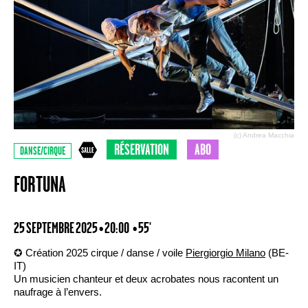
(c) Andrea Macchia
RÉSERVATION
ABO
DANSE/CIRQUE
FORTUNA
25 SEPTEMBRE 2025 • 20:00
• 55'
✪ Création 2025 cirque / danse / voile
Piergiorgio Milano
(BE-
IT)
Un musicien chanteur et deux acrobates nous racontent un
naufrage à l’envers.