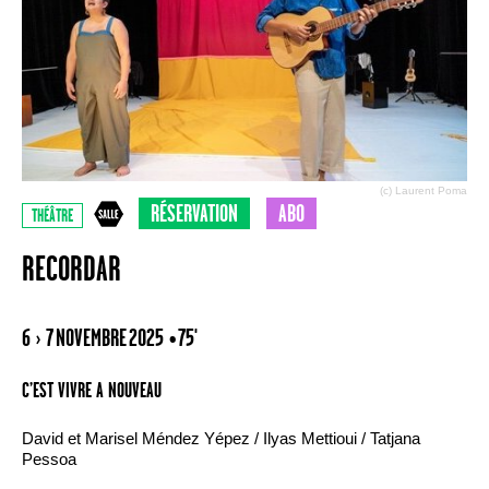
(c) Laurent Poma
RÉSERVATION
ABO
THÉÂTRE
RECORDAR
6 › 7 NOVEMBRE 2025
• 75'
C’EST VIVRE A NOUVEAU
David et Marisel Méndez Yépez / Ilyas Mettioui / Tatjana
Pessoa