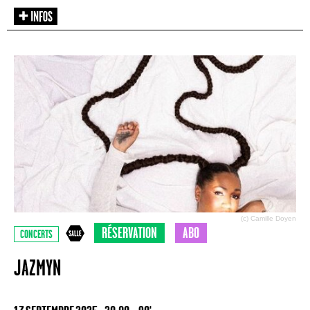
(c) Camille Doyen
RÉSERVATION
ABO
CONCERTS
JAZMYN