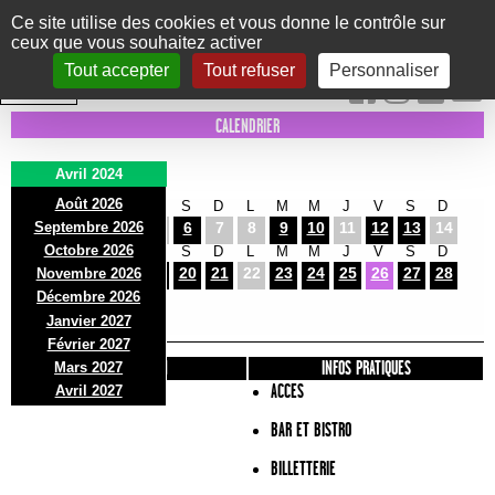
Panneau de gestion des cookies
Ce site utilise des cookies et vous donne le contrôle sur
ceux que vous souhaitez activer
Le Marni
CONCERTS
DANSE/CIRQUE
THÉÂTRE
KIDS
EXPOS
EVENTS
Tout accepter
Tout refuser
Personnaliser
INTRA MUROS
CALENDRIER
Avril 2024
Août 2026
L
M
M
J
V
S
D
L
M
M
J
V
S
D
Septembre 2026
1
2
3
4
5
6
7
8
9
10
11
12
13
14
Octobre 2026
L
M
M
J
V
S
D
L
M
M
J
V
S
D
15
16
17
18
19
20
21
22
23
24
25
26
27
28
Novembre 2026
L
M
Décembre 2026
29
30
Janvier 2027
Février 2027
PRÉSENTATION
INFOS PRATIQUES
Mars 2027
ACCES
Avril 2027
BAR ET BISTRO
BILLETTERIE