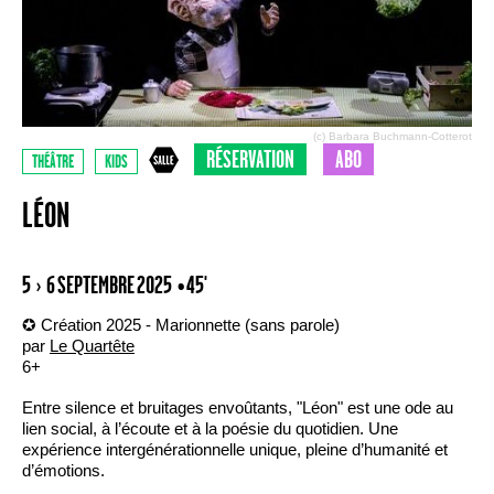
(c) Barbara Buchmann-Cotterot
RÉSERVATION
ABO
THÉÂTRE
KIDS
LÉON
5 › 6 SEPTEMBRE 2025
• 45'
✪ Création 2025 - Marionnette (sans parole)
par
Le Quartête
6+
Entre silence et bruitages envoûtants, "Léon" est une ode au
lien social, à l’écoute et à la poésie du quotidien. Une
expérience intergénérationnelle unique, pleine d’humanité et
d’émotions.